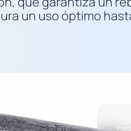
ón, que garantiza un r
ura un uso óptimo hasta
Posib