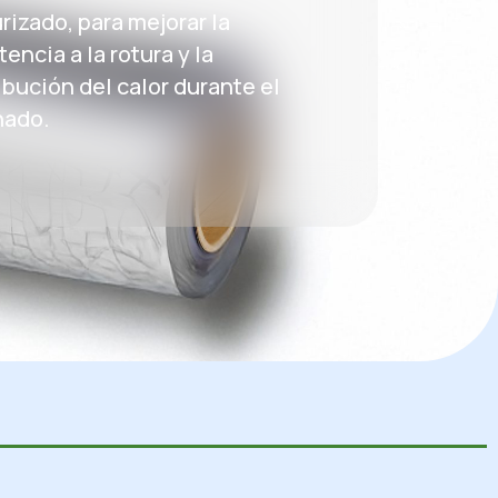
rizado, para mejorar la
tencia a la rotura y la
ibución del calor durante el
nado.