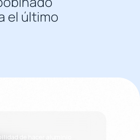
ebobinado
 el último
ilidad de hacer aluminio