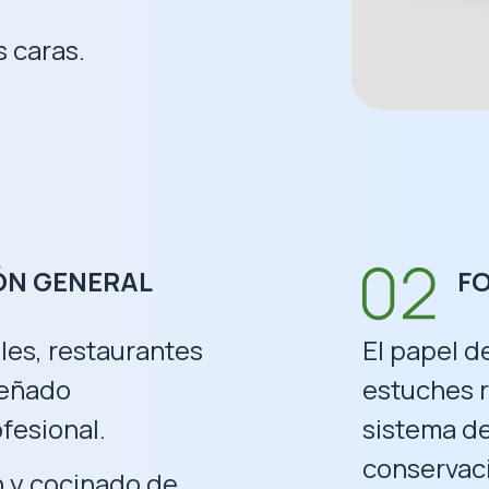
s caras.
ÓN GENERAL
F
les, restaurantes
El papel d
señado
estuches 
fesional.
sistema de
conservac
n y cocinado de