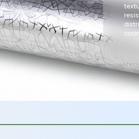
textu
resis
distr
coci