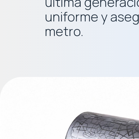
última generaci
uniforme y aseg
metro.