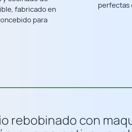
perfectas 
ble, fabricado en
 concebido para
io rebobinado con maqu