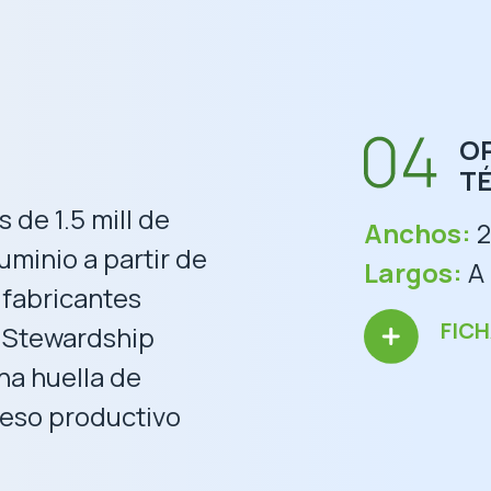
O
T
de 1.5 mill de
Anchos:
2
uminio a partir de
Largos:
A 
 fabricantes
FIC
m Stewardship
una huella de
ceso productivo